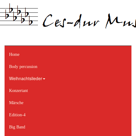
Home
Body percussion
Weihnachtslieder
Konzertant
Märsche
Edition-4
Big Band